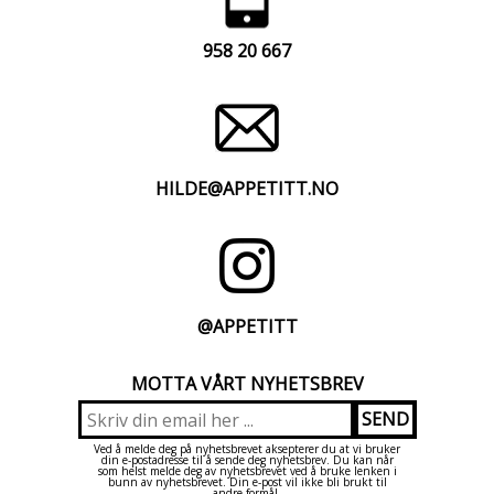
958 20 667
HILDE@APPETITT.NO
@APPETITT
MOTTA VÅRT NYHETSBREV
Ved å melde deg på nyhetsbrevet aksepterer du at vi bruker
din e-postadresse til å sende deg nyhetsbrev. Du kan når
som helst melde deg av nyhetsbrevet ved å bruke lenken i
bunn av nyhetsbrevet. Din e-post vil ikke bli brukt til
andre formål.