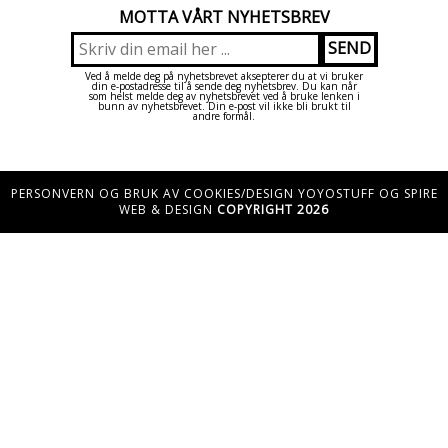
MOTTA VÅRT NYHETSBREV
Ved å melde deg på nyhetsbrevet aksepterer du at vi bruker
din e-postadresse til å sende deg nyhetsbrev. Du kan når
som helst melde deg av nyhetsbrevet ved å bruke lenken i
bunn av nyhetsbrevet. Din e-post vil ikke bli brukt til
andre formål.
PERSONVERN OG BRUK AV COOKIES/DESIGN YOYOSTUFF OG SPIRE
WEB & DESIGN
COPYRIGHT 2026