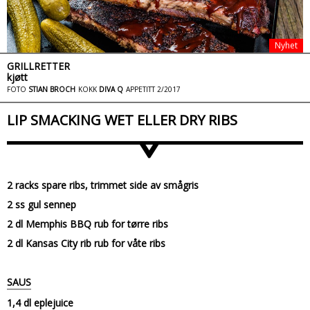
Nyhet
GRILLRETTER
kjøtt
FOTO
STIAN BROCH
KOKK
DIVA Q
APPETITT 2/2017
LIP SMACKING WET ELLER DRY RIBS
>
2 racks spare ribs, trimmet side av smågris
2 ss gul sennep
2 dl Memphis BBQ rub for tørre ribs
2 dl Kansas City rib rub for våte ribs
SAUS
1,4 dl eplejuice