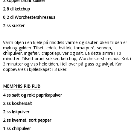
2 kopper brunt sukker
2,8 dl ketchup
0,2 dl Worchestershiresaus
2 ss sukker
Varm oljen i en kjele på middels varme og sauter løken til den er
myk og gylden. Tilsett eddik, hvitløk, tomatpuré, sennep,
chilipulver, ingefær, chipotlepulver og salt. La dette simre i 10
minutter. Tilsett brunt sukker, ketchup, Worchestershiresaus. Kok i
3 minutter og visp hele tiden.
Hell over på glass og avkjøl. Kan
oppbevares i kjøleskapet i 3 uker.
MEMPHIS RIB RUB
4 ss søtt og røkt paprikapulver
2 ss koshersalt
2 ss løkpulver
2 ss kvernet, sort pepper
1 ss chilipulver