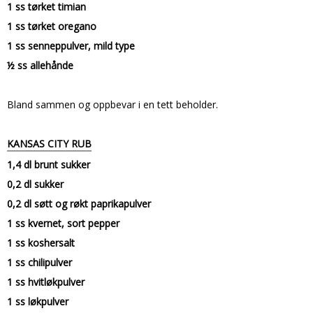
1 ss tørket timian
1 ss tørket oregano
1 ss senneppulver, mild type
½ ss allehånde
Bland sammen og oppbevar i en tett beholder.
KANSAS CITY RUB
1,4 dl brunt sukker
0,2 dl sukker
0,2 dl søtt og røkt paprikapulver
1 ss kvernet, sort pepper
1 ss koshersalt
1 ss chilipulver
1 ss hvitløkpulver
1 ss løkpulver