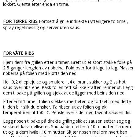
lokket. Gjenta etter enda en time.
FOR TØRRE RIBS
Fortsett å grille indirekte i ytterligere to timer,
spray regelmessig og server uten saus.
FOR VÅTE RIBS
Fjern dem fra grillen etter 3 timer.
Brett ut et stort stykke folie på
2,5 ganger lengden av ribbeina. Fold over for å lage to lag. Plasser
ribbeina på folien med kjøttsiden ned.
Hell 0,2 dl eplejuice og smuldre 1,4 dl brunt sukker og 2 ss hot
saus over ribs-ene. Pakk folien tett så ikke kraften renner ut. Legg
dem tilbake på grillen og sjekk at de ligger med beinsiden ned.
Etter ¾ til 1 time i folien sjekkes mørheten og fortsett med dette
til den blir slik du ønsker. Ta ribsen ut av folien og øk
temperaturen til 150 °C. Pensle hver side med favorittsausen din.
Legg ribsen tilbake på direkte grilling slik at sausen setter seg og
sukkeret karamelliserer. Snu på dem etter 5-10 minutter. Ta dem
ut og la dem hvile i 10 minutter. Skjær ribsen mellom hvert ben