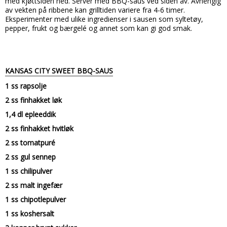
med kjøttsiden ned. Server med BBQ-saus ved siden av.
Avhengig
av vekten på ribbene kan grilltiden variere fra 4-6 timer.
Eksperimenter med ulike ingredienser i sausen som syltetøy,
pepper, frukt og bærgelé og annet som kan gi god smak.
KANSAS CITY SWEET BBQ-SAUS
1 ss rapsolje
2 ss finhakket løk
1,4 dl epleeddik
2 ss finhakket hvitløk
2 ss tomatpuré
2 ss gul sennep
1 ss chilipulver
2 ss malt ingefær
1 ss chipotlepulver
1 ss koshersalt