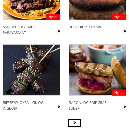
Nyhet
Nyhet
SAIGON RIBEYE MED
BURGERE MED MARG
>
>
PAPAYASALAT
Nyhet
BIFFSPYD, OKRA, LØK OG
BACON- OG FOIE GRAS-
>
>
INGEFÆR
SLIDER
>