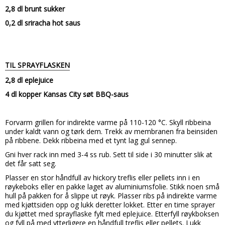
2,8 dl brunt sukker
0,2 dl sriracha hot saus
TIL SPRAYFLASKEN
2,8 dl eplejuice
4 dl kopper Kansas City søt BBQ-saus
Forvarm grillen for indirekte varme på 110-120 °C.
Skyll ribbeina
under kaldt vann og tørk dem. Trekk av membranen fra beinsiden
på ribbene. Dekk ribbeina med et tynt lag gul sennep.
Gni hver rack inn med 3-4 ss rub. Sett til side i 30 minutter slik at
det får satt seg.
Plasser en stor håndfull av hickory treflis eller pellets inn i en
røykeboks eller en pakke laget av aluminiumsfolie. Stikk noen små
hull på pakken for å slippe ut røyk. Plasser ribs på indirekte varme
med kjøttsiden opp og lukk deretter lokket.
Etter en time sprayer
du kjøttet med sprayflaske fylt med eplejuice.
Etterfyll røykboksen
og fyll på med ytterligere en håndfull treflis eller pellets. Lukk