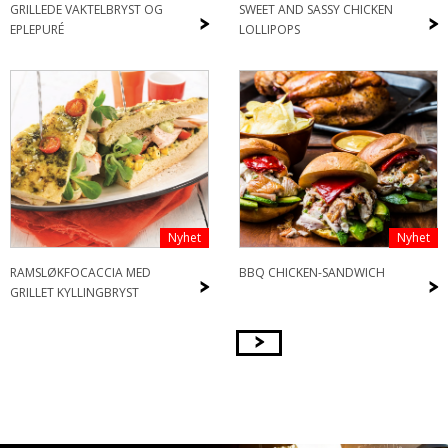
GRILLEDE VAKTELBRYST OG
SWEET AND SASSY CHICKEN
>
>
EPLEPURÉ
LOLLIPOPS
Nyhet
Nyhet
RAMSLØKFOCACCIA MED
BBQ CHICKEN-SANDWICH
>
>
GRILLET KYLLINGBRYST
>