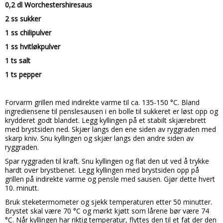
0,2 dl Worchestershiresaus
2 ss sukker
1 ss chilipulver
1 ss hvitløkpulver
1 ts salt
1 ts pepper
Forvarm grillen med indirekte varme til ca. 135-150 °C.
Bland
ingrediensene til penslesausen i en bolle til sukkeret er løst opp og
krydderet godt blandet. Legg kyllingen på et stabilt skjærebrett
med brystsiden ned. Skjær langs den ene siden av ryggraden med
skarp kniv. Snu kyllingen og skjær langs den andre siden av
ryggraden.
Spar ryggraden til kraft.
Snu kyllingen og flat den ut ved å trykke
hardt over brystbenet.
Legg kyllingen med brystsiden opp på
grillen på indirekte varme og pensle med sausen. Gjør dette hvert
10. minutt.
Bruk steketermometer og sjekk temperaturen etter 50 minutter.
Brystet skal være 70 °C og mørkt kjøtt som lårene bør være 74
°C.
Når kyllingen har riktig temperatur, flyttes den til et fat der den