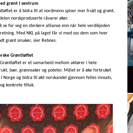
med grønt i sentrum
øftet er å bidra til at nordmenn spiser mer frukt og grønt,
elen norskproduserte råvarer øker.
å se for seg en sterkere allianse enn når hele verdikjeden
retning. Med NKL på laget får vi med oss dem som hver
odt grønt smaker, sier Rebnes.
rske Grøntløftet
 Grøntløftet er et samarbeid mellom aktører i hele
rukt, bær, grønnsaker og poteter. Målet er å øke forbruket
 i Norge og bidra til økt norskandel gjennom felles innsats,
og konkrete tiltak.