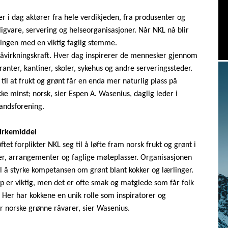
er i dag aktører fra hele verdikjeden, fra produsenter og
gligvare, servering og helseorganisasjoner. Når NKL nå blir
singen med en viktig faglig stemme.
påvirkningskraft. Hver dag inspirerer de mennesker gjennom
ranter, kantiner, skoler, sykehus og andre serveringssteder.
 til at frukt og grønt får en enda mer naturlig plass på
kke minst; norsk, sier Espen A. Wasenius, daglig leder i
andsforening.
irkemiddel
et forplikter NKL seg til å løfte fram norsk frukt og grønt i
er, arrangementer og faglige møteplasser. Organisasjonen
il å styrke kompetansen om grønt blant kokker og lærlinger.
ap er viktig, men det er ofte smak og matglede som får folk
. Her har kokkene en unik rolle som inspiratorer og
 norske grønne råvarer, sier Wasenius.