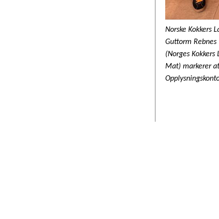
Norske Kokkers La
Guttorm Rebnes (
(Norges Kokkers 
Mat) markerer at 
Opplysningskontor