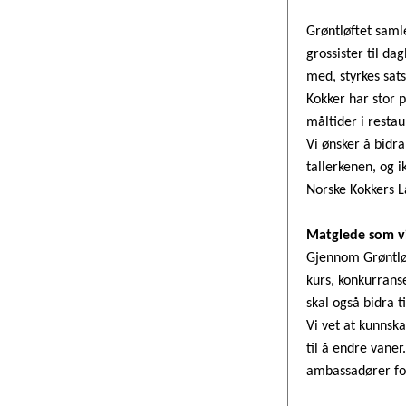
Grøntløftet saml
grossister til da
med, styrkes sat
Kokker har stor 
måltider i restau
Vi ønsker å bidra
tallerkenen, og i
Norske Kokkers L
Matglede som v
Gjennom Grøntløft
kurs, konkurrans
skal også bidra t
Vi vet at kunnsk
til å endre vaner
ambassadører for