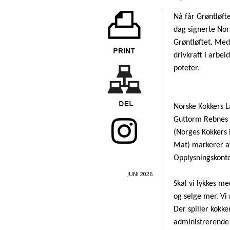
Nå får Grøntløft
dag signerte Nor
Grøntløftet. Med
drivkraft i arbei
poteter.
Norske Kokkers L
Guttorm Rebnes (
(Norges Kokkers 
Mat) markerer at
Opplysningskonto
JUNI 2026
Skal vi lykkes me
og selge mer. Vi 
Der spiller kokk
administrerende 