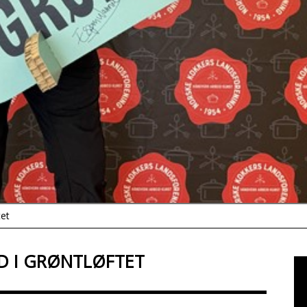
tet
D I GRØNTLØFTET