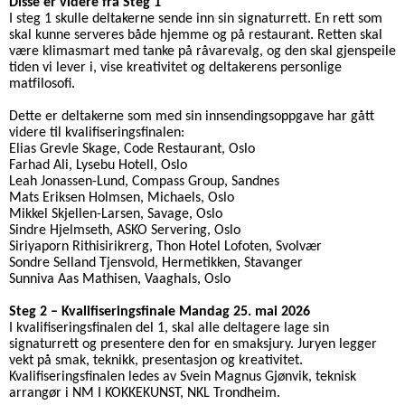
Disse er videre fra Steg 1
I steg 1 skulle deltakerne sende inn sin signaturrett. En rett som
skal kunne serveres både hjemme og på restaurant. Retten skal
være klimasmart med tanke på råvarevalg, og den skal gjenspeile
tiden vi lever i, vise kreativitet og deltakerens personlige
matfilosofi.
Dette er deltakerne som med sin innsendingsoppgave har gått
videre til kvalifiseringsfinalen:
Elias Grevle Skage, Code Restaurant, Oslo
Farhad Ali, Lysebu Hotell, Oslo
Leah Jonassen-Lund, Compass Group, Sandnes
Mats Eriksen Holmsen, Michaels, Oslo
Mikkel Skjellen-Larsen, Savage, Oslo
Sindre Hjelmseth, ASKO Servering, Oslo
Siriyaporn Rithisirikrerg, Thon Hotel Lofoten, Svolvær
Sondre Selland Tjensvold, Hermetikken, Stavanger
Sunniva Aas Mathisen, Vaaghals, Oslo
Steg 2 – Kvalifiseringsfinale Mandag 25. mai 2026
I kvalifiseringsfinalen del 1, skal alle deltagere lage sin
signaturrett og presentere den for en smaksjury. Juryen legger
vekt på smak, teknikk, presentasjon og kreativitet.
Kvalifiseringsfinalen ledes av Svein Magnus Gjønvik, teknisk
arrangør i NM I KOKKEKUNST, NKL Trondheim.