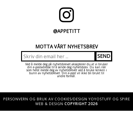
@APPETITT
MOTTA VÅRT NYHETSBREV
Ved å melde deg på nyhetsbrevet aksepterer du at vi bruker
din e-postadresse til å sende deg nyhetsbrev. Du kan når
som helst melde deg av nyhetsbrevet ved å bruke lenken i
bunn av nyhetsbrevet. Din e-post vil ikke bli brukt til
andre formål.
PERSONVERN OG BRUK AV COOKIES/DESIGN YOYOSTUFF OG SPIRE
WEB & DESIGN
COPYRIGHT 2026