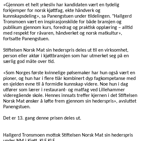
«Gjennom et helt yrkesliv har kandidaten vært en tydelig
forkjemper for norsk kjøttfag, ekte håndverk og
kunnskapsdeling», sa Panengstuen under tildelingen. "Hallgerd
Tronsmoen vært en inspirasjonskilde for både bransjen og
publikum gjennom kurs, foredrag og praktisk opplæring – alltid
med respekt for råvaren, håndverket og norsk matkultur»,
fortsatte Panengstuen.
Stiftelsen Norsk Mat sin hederspris deles ut til en virksomhet,
person eller aktør i kjøttbransjen som har utmerket seg på en
særlig god måte over tid.
«Som Norges første kvinnelige pølsemaker har hun også vært en
pioner, og hun har i flere tiår kombinert dyp fagkompetanse med
en sjelden evne til å formidle kunnskap videre. Noe hun i dag
utfører som lærer i restaurant- og matfag ved Lillehammer
videregående skole. Hennes innsats treffer kjernen i det Stiftelsen
Norsk Mat ønsker å løfte frem gjennom sin hederspris», avsluttet
Panengstuen.
Det er 13. gang denne prisen deles ut.
Hallgerd Tronsmoen mottok Stiftelsen Norsk Mat sin hederspris