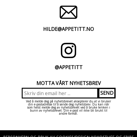
HILDE@APPETITT.NO
@APPETITT
MOTTA VÅRT NYHETSBREV
Ved å melde deg på nyhetsbrevet aksepterer du at vi bruker
din e-postadresse til å sende deg nyhetsbrev. Du kan når
som helst melde deg av nyhetsbrevet ved å bruke lenken i
bunn av nyhetsbrevet. Din e-post vil ikke bli brukt til
andre formål.