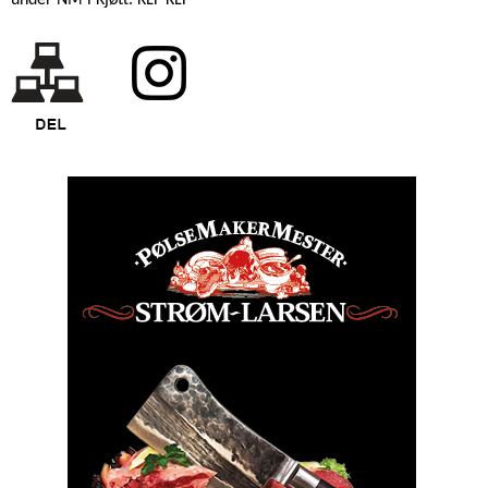
under NM i Kjøtt. KLF KLF