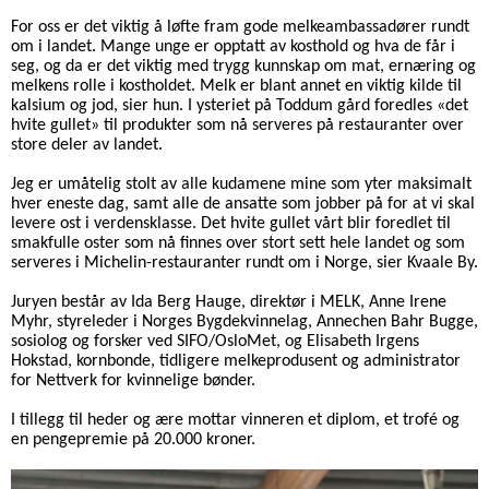
For oss er det viktig å løfte fram gode melkeambassadører rundt
om i landet. Mange unge er opptatt av kosthold og hva de får i
seg, og da er det viktig med trygg kunnskap om mat, ernæring og
melkens rolle i kostholdet. Melk er blant annet en viktig kilde til
kalsium og jod, sier hun.
I ysteriet på Toddum gård foredles «det
hvite gullet» til produkter som nå serveres på restauranter over
store deler av landet.
Jeg er umåtelig stolt av alle kudamene mine som yter maksimalt
hver eneste dag, samt alle de ansatte som jobber på for at vi skal
levere ost i verdensklasse. Det hvite gullet vårt blir foredlet til
smakfulle oster som nå finnes over stort sett hele landet og som
serveres i Michelin-restauranter rundt om i Norge, sier Kvaale By.
Juryen består av Ida Berg Hauge, direktør i MELK, Anne Irene
Myhr, styreleder i Norges Bygdekvinnelag, Annechen Bahr Bugge,
sosiolog og forsker ved SIFO/OsloMet, og Elisabeth Irgens
Hokstad, kornbonde, tidligere melkeprodusent og administrator
for Nettverk for kvinnelige bønder.
I tillegg til heder og ære mottar vinneren et diplom, et trofé og
en pengepremie på 20.000 kroner.