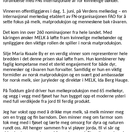
forbindelse med FNs internasjonale år for kvinnelige bønder.
Vinneren offentliggjøres i dag, 1. juni, på Verdens melkedag – en
internasjonal merkedag etablert av FN-organisasjonen FAO for å
sette fokus på melk, matproduksjon og menneskene bak råvaren.
Det kom inn over 260 nominasjoner fra hele landet. Med
kåringen ønsker MELK å løfte fram kvinnelige melkebønder og
synliggjøre den viktige rollen de spiller i norsk matproduksjon.
Silje Maria Kvaale By er en verdig vinner som representerer hele
bredden i det denne prisen skal løfte fram. Hun kombinerer høy
faglig kompetanse med et sterkt engasjement for både dyr,
mennesker og råvaren hun forvalter. Samtidig er hun en viktig
formidler av norsk matproduksjon og en svært god ambassadør
for norsk melk, sier juryleder og direktør i MELK, Ida Berg Hauge.
På Toddum gård driver hun melkeproduksjon med 65 melkekyr,
og vegg i vegg med fjøset har hun bygget opp et moderne ysteri
med full verdikjede fra jord til ferdig produkt.
Jeg har vokst opp med å drikke mye melk, så melk minner meg
om en trygg og fin barndom. Den minner meg om farmor som
tok meg med i fjøset og lærte meg omsorg for dyra og naturen
rundt oss. Alt henger sammen fra vi pløyer jorda, til vi sår og