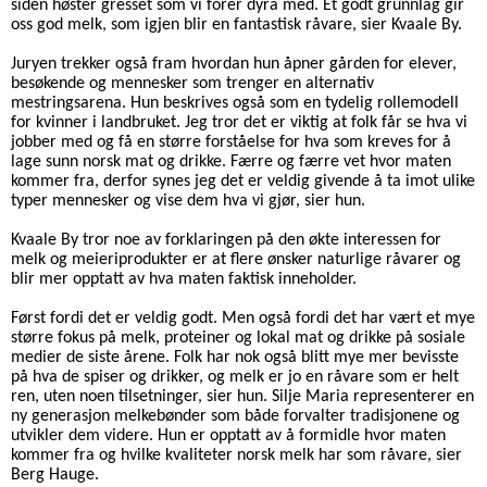
siden høster gresset som vi forer dyra med. Et godt grunnlag gir
oss god melk, som igjen blir en fantastisk råvare, sier Kvaale By.
Juryen trekker også fram hvordan hun åpner gården for elever,
besøkende og mennesker som trenger en alternativ
mestringsarena. Hun beskrives også som en tydelig rollemodell
for kvinner i landbruket.
Jeg tror det er viktig at folk får se hva vi
jobber med og få en større forståelse for hva som kreves for å
lage sunn norsk mat og drikke. Færre og færre vet hvor maten
kommer fra, derfor synes jeg det er veldig givende å ta imot ulike
typer mennesker og vise dem hva vi gjør, sier hun.
Kvaale By tror noe av forklaringen på den økte interessen for
melk og meieriprodukter er at flere ønsker naturlige råvarer og
blir mer opptatt av hva maten faktisk inneholder.
Først fordi det er veldig godt. Men også fordi det har vært et mye
større fokus på melk, proteiner og lokal mat og drikke på sosiale
medier de siste årene. Folk har nok også blitt mye mer bevisste
på hva de spiser og drikker, og melk er jo en råvare som er helt
ren, uten noen tilsetninger, sier hun.
Silje Maria representerer en
ny generasjon melkebønder som både forvalter tradisjonene og
utvikler dem videre. Hun er opptatt av å formidle hvor maten
kommer fra og hvilke kvaliteter norsk melk har som råvare, sier
Berg Hauge.