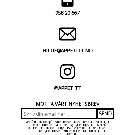
958 20 667
HILDE@APPETITT.NO
@APPETITT
MOTTA VÅRT NYHETSBREV
Ved å melde deg på nyhetsbrevet aksepterer du at vi bruker
din e-postadresse til å sende deg nyhetsbrev. Du kan når
som helst melde deg av nyhetsbrevet ved å bruke lenken i
bunn av nyhetsbrevet. Din e-post vil ikke bli brukt til
andre formål.