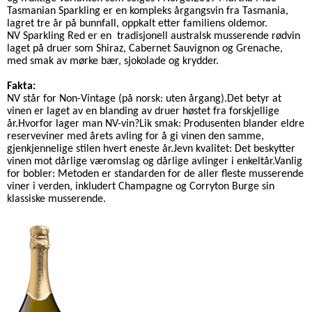
Tasmanian Sparkling er en kompleks årgangsvin fra Tasmania,
lagret tre år på bunnfall, oppkalt etter familiens oldemor.
NV Sparkling Red er en tradisjonell australsk musserende rødvin
laget på druer som Shiraz, Cabernet Sauvignon og Grenache,
med smak av mørke bær, sjokolade og krydder.
Fakta:
NV står for Non-Vintage (på norsk: uten årgang).Det betyr at
vinen er laget av en blanding av druer høstet fra forskjellige
år.Hvorfor lager man NV-vin?Lik smak: Produsenten blander eldre
reserveviner med årets avling for å gi vinen den samme,
gjenkjennelige stilen hvert eneste år.Jevn kvalitet: Det beskytter
vinen mot dårlige væromslag og dårlige avlinger i enkeltår.Vanlig
for bobler: Metoden er standarden for de aller fleste musserende
viner i verden, inkludert Champagne og Corryton Burge sin
klassiske musserende.