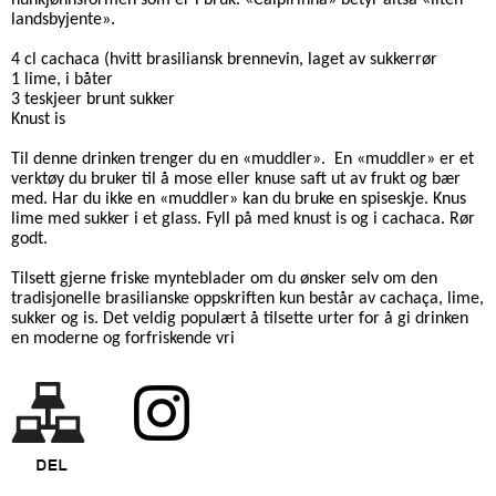
hunkjønnsformen som er i bruk. «Caipirinha» betyr altså «liten
landsbyjente».
4 cl cachaca (hvitt brasiliansk brennevin, laget av sukkerrør
1 lime, i båter
3 teskjeer brunt sukker
Knust is
Til denne drinken trenger du en «muddler». En «muddler» er et
verktøy du bruker til å mose eller knuse saft ut av frukt og bær
med. Har du ikke en «muddler» kan du bruke en spiseskje. Knus
lime med sukker i et glass. Fyll på med knust is og i cachaca. Rør
godt.
Tilsett gjerne friske mynteblader om du ønsker selv om den
tradisjonelle brasilianske oppskriften kun består av cachaça, lime,
sukker og is. Det veldig populært å tilsette urter for å gi drinken
en moderne og forfriskende vri