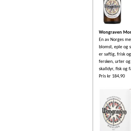
Wongraven Morg
En av Norges mes
blomst, eple og s
er saftig, frisk 
fersken, urter og
skalldyr, fisk og f
Pris kr 184,90