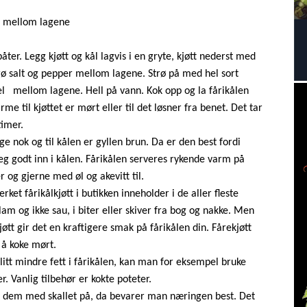
el mellom lagene
åter. Legg kjøtt og kål lagvis i en gryte, kjøtt nederst med
trø salt og pepper mellom lagene. Strø på med hel sort
el mellom lagene. Hell på vann. Kok opp og la fårikålen
rme til kjøttet er mørt eller til det løsner fra benet. Det tar
imer.
ge nok og til kålen er gyllen brun. Da er den best fordi
seg godt inn i kålen. Fårikålen serveres rykende varm på
 og gjerne med øl og akevitt til.
ket fårikålkjøtt i butikken inneholder i de aller fleste
a lam og ikke sau, i biter eller skiver fra bog og nakke. Men
kjøtt gir det en kraftigere smak på fårikålen din. Fårekjøtt
d å koke mørt.
litt mindre fett i fårikålen, kan man for eksempel bruke
. Vanlig tilbehør er kokte poteter.
ke dem med skallet på, da bevarer man næringen best. Det