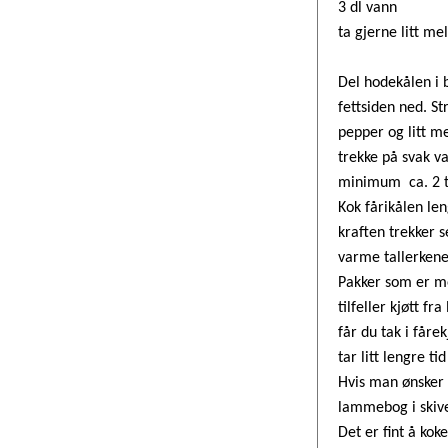
3 dl vann
ta gjerne litt m
Del hodekålen i b
fettsiden ned. S
pepper og litt m
trekke på svak va
minimum ca. 2 t
Kok fårikålen len
kraften trekker 
varme tallerkener
Pakker som er mer
tilfeller kjøtt fr
får du tak i fåre
tar litt lengre ti
Hvis man ønsker 
lammebog i skiver
Det er fint å ko