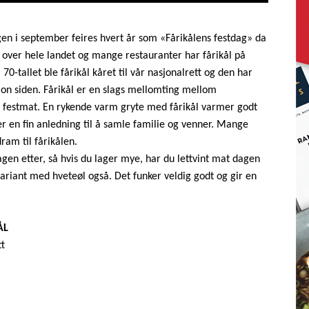
gen i september feires hvert år som «Fårikålens festdag» da
ål over hele landet og mange restauranter har fårikål på
70-tallet ble fårikål kåret til vår nasjonalrett og den har
sjon siden. Fårikål er en slags mellomting mellom
 festmat. En rykende varm gryte med fårikål varmer godt
er en fin anledning til å samle familie og venner. Mange
dram til fårikålen.
agen etter, så hvis du lager mye, har du lettvint mat dagen
variant med hveteøl også. Det funker veldig godt og gir en
.
ÅL
tt