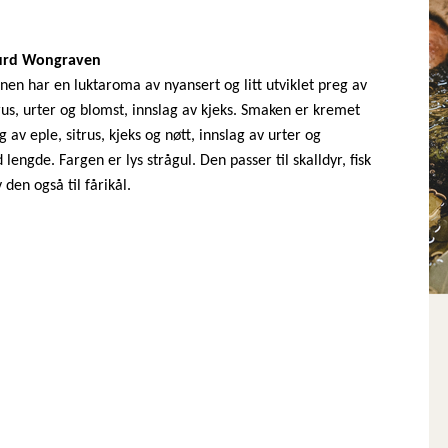
urd Wongraven
n har en luktaroma av nyansert og litt utviklet preg av
rus, urter og blomst, innslag av kjeks. Smaken er kremet
v eple, sitrus, kjeks og nøtt, innslag av urter og
lengde. Fargen er lys strågul. Den passer til skalldyr, fisk
v den også til fårikål.