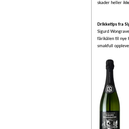
skader heller ik
Drikketips fra 
Sigurd Wongraven
fårikålen til ny
smakfull oppleve