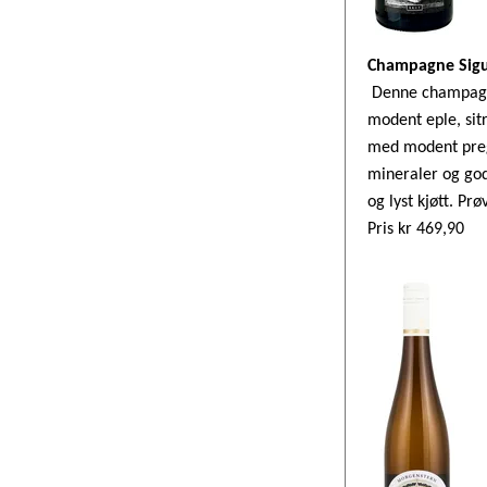
Champagne Sig
Denne champagne
modent eple, sit
med modent preg a
mineraler og god 
og lyst kjøtt. Prø
Pris kr 469,90