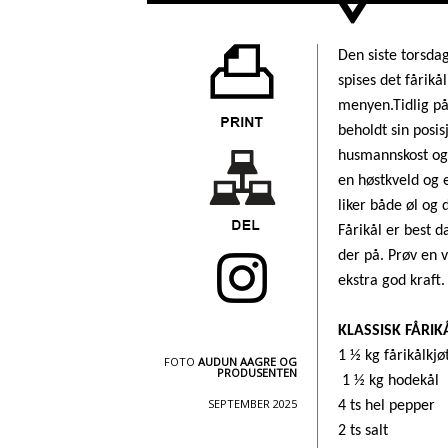
>
Den siste torsda
spises det fårik
menyen.Tidlig på 
beholdt sin posi
husmannskost og
en høstkveld og 
liker både øl og 
Fårikål er best d
der på. Prøv en 
ekstra god kraft
KLASSISK FÅRIK
1 ½ kg fårikålkjø
FOTO
AUDUN AAGRE OG
PRODUSENTEN
1 ½ kg hodekål
SEPTEMBER 2025
4 ts hel pepper
2 ts salt